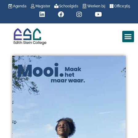
Agenda
Magister
Schoolgids
Werken bij
Office365