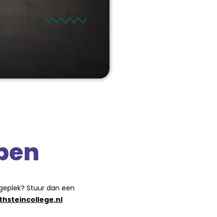
open
tageplek? Stuur dan een
thsteincollege.nl