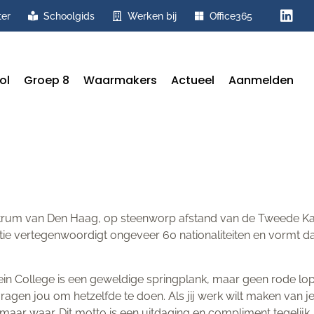
ter
Schoolgids
Werken bij
Office365
ol
Groep 8
Waarmakers
Actueel
Aanmelden
centrum van Den Haag, op steenworp afstand van de Tweede Ka
tie vertegenwoordigt ongeveer 60 nationaliteiten en vormt 
ein College is een geweldige springplank, maar geen rode loper
agen jou om hetzelfde te doen. Als jij werk wilt maken van je 
ar waar. Dit motto is een uitdaging en compliment tegelijk. He