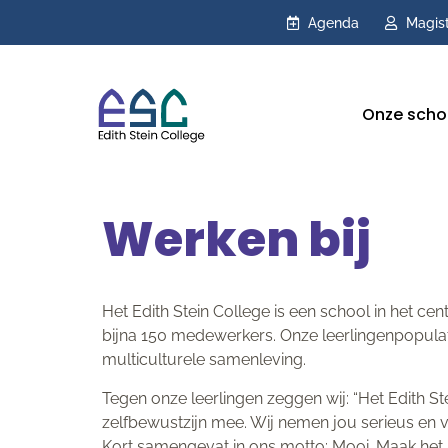
Agenda
Magis
Onze scho
Werken bij
Het Edith Stein College is een school in het 
bijna 150 medewerkers. Onze leerlingenpopula
multiculturele samenleving.
Tegen onze leerlingen zeggen wij: “Het Edith St
zelfbewustzijn mee. Wij nemen jou serieus en vr
Kort samengevat in ons motto: Mooi. Maak het ma