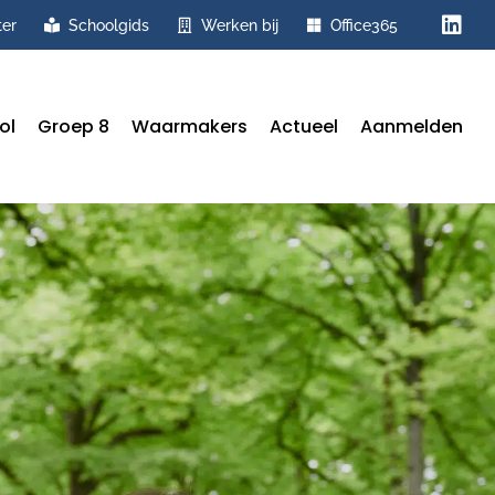
ter
Schoolgids
Werken bij
Office365
ol
Groep 8
Waarmakers
Actueel
Aanmelden