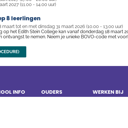
rt 2027 (11.00 - 14.00 uur)
p 8 leerlingen
aart tot en met dinsdag 31 maart 2026 (10.00 - 13.00 uur)
ing op het Edith Stein College kan vanaf donderdag 18 maart 2
n ontvangst te nemen. Neem je unieke BOVO-code met voork
OCEDURE)
OOL INFO
OUDERS
WERKEN BIJ
olgids
Ouderraad
Werken op ESC
olplan
MR
Vacatures
waarden
Klachtenregeling
Open sollicitaties