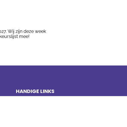
027. Wij zijn deze week
eurslijst mee!
HANDIGE LINKS
Boeken bestellen
Ooievaarspas
Scholen op de kaart