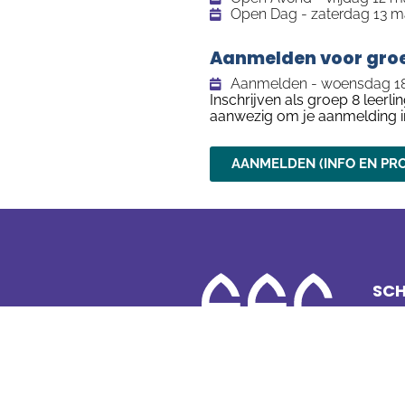
Open Dag - zaterdag 13 maa
Aanmelden voor groe
Aanmelden - woensdag 18 m
Inschrijven als groep 8 leerl
aanwezig om je aanmelding i
AANMELDEN (INFO EN PR
SCH
Scho
mavo • havo • vwo • ISK
Scho
Kern
Louis Couperusplein 33