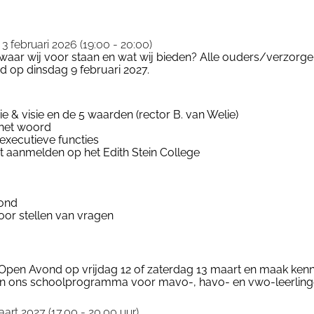
3 februari 2026 (19:00 - 20:00)
 waar wij voor staan en wat wij bieden? Alle ouders/verzorge
nd
op dinsdag 9 februari 2027
.
ie & visie en de 5 waarden (rector B. van
Welie
)
 het woord
executieve functies
aanmelden op het Edith Stein College
vond
oor stellen van vragen
pen Avond op vrijdag 12 of zaterdag 13 maart en maak ken
 en ons schoolprogramma voor mavo-, havo- en vwo-leerling
art 2027 (17.00 - 20.00 uur)