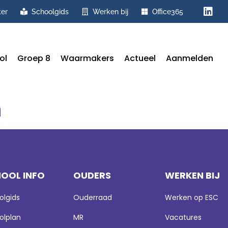
ter
Schoolgids
Werken bij
Office365
ol
Groep 8
Waarmakers
Actueel
Aanmelden
n
OOL INFO
OUDERS
WERKEN BIJ
olgids
Ouderraad
Werken op ESC
olplan
MR
Vacatures