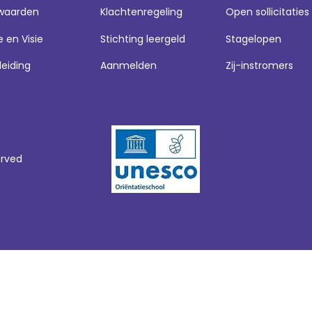
waarden
Klachtenregeling
Open sollicitaties
e en Visie
Stichting leergeld
Stagelopen
leiding
Aanmelden
Zij-instromers
erved