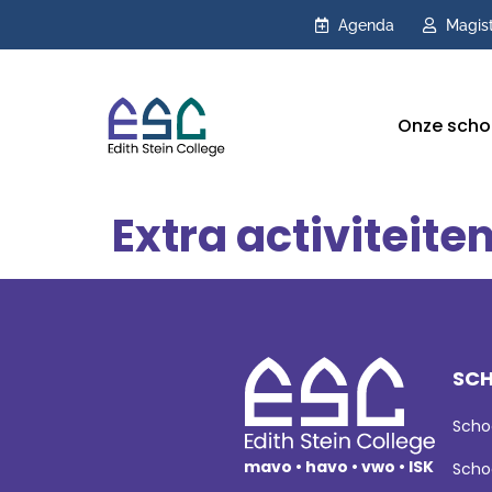
Agenda
Magis
Onze scho
Extra activiteite
SCH
Scho
mavo • havo • vwo • ISK
Scho