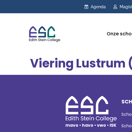
Agenda
Magis
Onze scho
Viering Lustrum 
SCH
Scho
mavo • havo • vwo • ISK
Scho