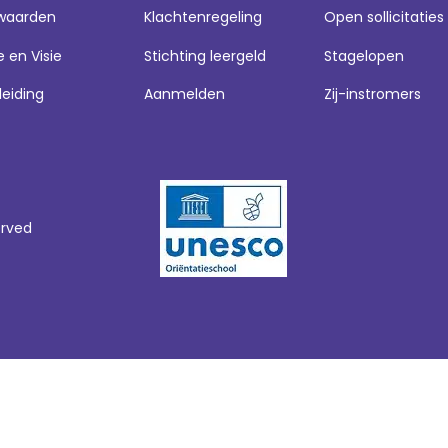
waarden
Klachtenregeling
Open sollicitaties
e en Visie
Stichting leergeld
Stagelopen
leiding
Aanmelden
Zij-instromers
erved